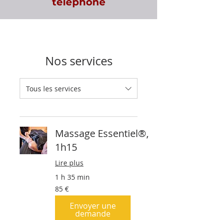
téléphone
Nos services
Tous les services
Massage Essentiel®,
1h15
Lire plus
1 h 35 min
85
85 €
euros
Envoyer une
demande