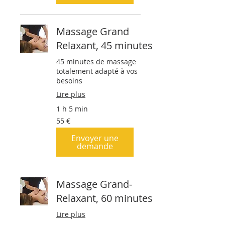
Massage Grand
Relaxant, 45 minutes
45 minutes de massage
totalement adapté à vos
besoins
Lire plus
1 h 5 min
55
55 €
euros
Envoyer une
demande
Massage Grand-
Relaxant, 60 minutes
Lire plus