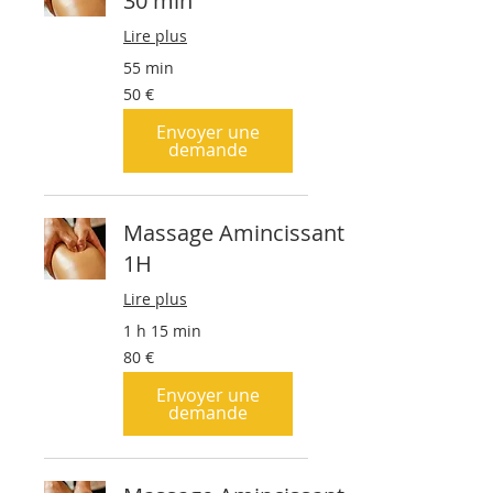
30 min
Lire plus
55 min
50
50 €
euros
Envoyer une
demande
Massage Amincissant
1H
Lire plus
1 h 15 min
80
80 €
euros
Envoyer une
demande