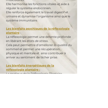
Elle harmonise les fonctions vitales et aide à
réguler le système endocrinien.
Elle renforce également le travail digestif et
urinaire et dynamise l’organisme ainsi que le
système immunitaire.
Les bienfaits psychiques de la réflexologie
plantaire
:
La réflexologie permet une détente profonde
en libérant les
états de stress
.
Cela peut permettre d
’améliorer la qualité du
sommeil
et permet une récupération
physique et mentale et ainsi contribuer à
arriver au sentiment de lâcher prise.
Les bienfaits énergétiques de la
réflexologie plantaire :
La pratique de la Réflexologie Plantaire
contribue à stimuler la circulation des flux. La
diminution des tensions physiques et
psychiques libère les freins, les blocages,
permettant ainsi un meilleur équilibre
énergétique.
Les contre-indications de la réflexologie
plantaire :