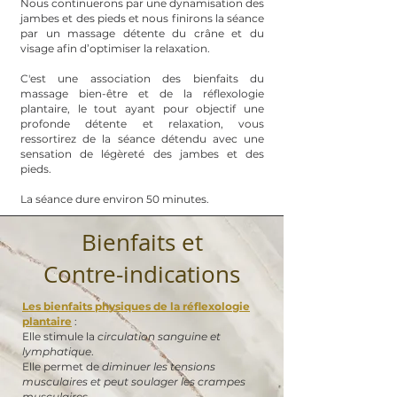
Nous continuerons par une dynamisation des
jambes et des pieds et nous finirons la séance
par un massage détente du crâne et du
visage afin d’optimiser la relaxation.
C'est une association des bienfaits du
massage bien-être et de la réflexologie
plantaire, le tout ayant pour objectif une
profonde détente et relaxation, vous
ressortirez de la séance détendu avec une
sensation de légèreté des jambes et des
pieds.
La séance dure environ 50 minutes.
Bienfaits et
Contre-indications
Les bienfaits physiques de la réflexologie
plantaire
:
Elle stimule la
circulation sanguine et
lymphatique
.
Elle permet de
diminuer les tensions
musculaires et peut soulager les crampes
musculaires
.