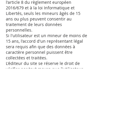
l'article 8 du règlement européen
2016/679 et à la loi Informatique et
Libertés, seuls les mineurs âgés de 15
ans ou plus peuvent consentir au
traitement de leurs données
personnelles.
Si l'utilisateur est un mineur de moins de
15 ans, l'accord d'un représentant légal
sera requis afin que des données à
caractère personnel puissent être
collectées et traitées.
L'éditeur du site se réserve le droit de
vérifier par tout moyen que l'utilisateur
est âgé de plus de 15 ans, ou qu'il aura
obtenu l'accord d'un représentant légal
avant de naviguer sur le site.
ARTICLE 6 : UTILISATION DES FICHIERS
"COOKIES"
Le site a éventuellement recours aux
techniques de "cookies".
Un "cookie" est un fichier de petite taille
(moins de 4 ko), stocké par le site sur le
disque dur de l'utilisateur, contenant des
informations relatives aux habitudes de