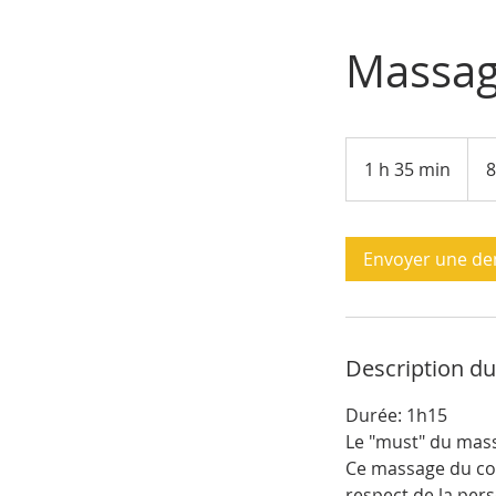
Massag
85
euro
1 h 35 min
1
8
3
5
m
Envoyer une d
i
n
Description du
Durée: 1h15
Le "must" du mass
Ce massage du cor
respect de la per