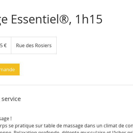
e Essentiel®, 1h15
s
5 €
Rue des Rosiers
emande
 service
age !
ps se pratique sur table de massage dans un climat de con
sonne. Relaxation profonde, détente musculaire et lâcher pr